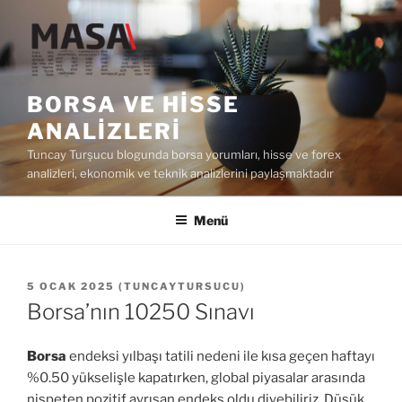
İçeriğe
geç
BORSA VE HISSE
ANALIZLERI
Tuncay Turşucu blogunda borsa yorumları, hisse ve forex
analizleri, ekonomik ve teknik analizlerini paylaşmaktadır
Menü
YAYIM
5 OCAK 2025
(
TUNCAYTURSUCU
)
TARIHI
Borsa’nın 10250 Sınavı
Borsa
endeksi yılbaşı tatili nedeni ile kısa geçen haftayı
%0.50 yükselişle kapatırken, global piyasalar arasında
nispeten pozitif ayrışan endeks oldu diyebiliriz. Düşük