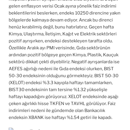
gelen enflasyon verisi Ocak ayına yönelik faiz indirimi
beklentilerini beslerken, endeks 10250 direncine yakın
bölgelerde kalmaya devam ediyor. Ancak bu direnci
henüz kırabilmiş değil, bunu hatırlatırız. Geçen hafta
Kimya, Ulaştırma, İletişim, Kağıt ve Elektrik sektörleri
pozitif ayrışırken, endeksi destekleyen tarafta oldu.
Özellikle Aralık ayı PMI verisinde, Gıda sektörünün
ardından pozitif bölgeye geçen Kimya, Plastik, Kauçuk
sektörü dikkat çekti diyebiliriz. Negatif ayrışanlarda ise
AEFES ağırlığı nedeni ile Gıda endeksi olurken, BIST
50-30 endeksinin olduğunu görmekteyiz. BIST 50-30
(XELOT) endeksi %3.3 kayıpla haftayı tamamlarken,
BIST30 endeksinin tam tersine %1.32 yükselişle
haftayı kapadığını görüyoruz. XELOT endeksinde aşağı
çeken ağırlıklı hisse TKFEN ve TAVHL görülüyor. Faiz
indirimleri nedeni ile gündemde olan Bankacılık
endeksin XBANK ise haftayı %1.54 getiri ile kapadı.