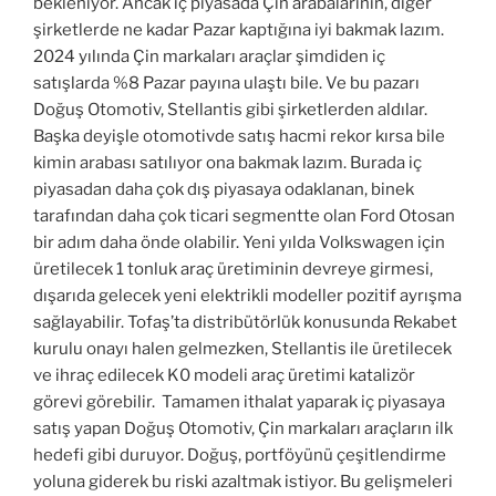
bekleniyor. Ancak iç piyasada Çin arabalarının, diğer
şirketlerde ne kadar Pazar kaptığına iyi bakmak lazım.
2024 yılında Çin markaları araçlar şimdiden iç
satışlarda %8 Pazar payına ulaştı bile. Ve bu pazarı
Doğuş Otomotiv, Stellantis gibi şirketlerden aldılar.
Başka deyişle otomotivde satış hacmi rekor kırsa bile
kimin arabası satılıyor ona bakmak lazım. Burada iç
piyasadan daha çok dış piyasaya odaklanan, binek
tarafından daha çok ticari segmentte olan Ford Otosan
bir adım daha önde olabilir. Yeni yılda Volkswagen için
üretilecek 1 tonluk araç üretiminin devreye girmesi,
dışarıda gelecek yeni elektrikli modeller pozitif ayrışma
sağlayabilir. Tofaş’ta distribütörlük konusunda Rekabet
kurulu onayı halen gelmezken, Stellantis ile üretilecek
ve ihraç edilecek K0 modeli araç üretimi katalizör
görevi görebilir. Tamamen ithalat yaparak iç piyasaya
satış yapan Doğuş Otomotiv, Çin markaları araçların ilk
hedefi gibi duruyor. Doğuş, portföyünü çeşitlendirme
yoluna giderek bu riski azaltmak istiyor. Bu gelişmeleri