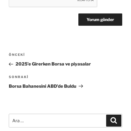
Yazı
Önceki
ÖNCEKI
dolaşımı
Yazı
2025’e Girerken Borsa ve piyasalar
Sonraki
SONRAKI
Yazı
Borsa Bahanesini ABD’de Buldu
Ara:
Ara