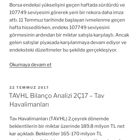
Borsa endeksi yükselişini geçen haftada sürdürdü ve
107749 seviyesini görerek yeni bir rekora daha imza
attı. 11 Temmuz tarihinde başlayan ivmelenme geçen
hafta hissedilirken, endeks 107749 seviyesini
görmesinin ardından bir miktar satışla karşılaştı. Ancak
gelen satışlar piyasada karşılanmaya devam ediyor ve
endeksteki düzeltmeler bu şekilde gerçekleşiyor.
“Haftalık
Okumaya devam et
Borsa
ve
Forex
YAYIM
22 TEMMUZ 2017
TARIHI
Beklentisi”
TAVHL Bilanço Analizi 2Ç17 – Tav
Havalimanları
Tav Havalimanları (TAVHL) 2.çeyrek dönemde
beklentilerin bir miktar üzerinde 189.8 milyon TL net
kar açıkladı. Beklentiler 165-170 milyon TL