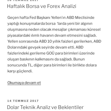
TARIHI
Beklentiler
Haftalık Borsa ve Forex Analizi
Nedir?”
Geçen hafta Fed Başkanı Yellen’ın ABD Meclisinde
yaptığı konuşmalarda borsa ‘larda yeni bir algının
oluşmasına neden olacak mesajlar çıkmaması küresel
piyasalardaki ılımlı havanın devam etmesini sağladı.
Yellen sonrasında ABD 10 yıllık faizleri gerilerken, ABD
Dolarındaki gevşek seyirde devam etti. ABD
faizlerindeki gerileme GOÜ para birimleri üzerinde
oluşan baskının kalkmasını da sağladı. Bunun
sonucunda TL, diğer para birimleri ile birlikte dolara
karşı güçlendi.
“Haftalık
Okumaya devam et
Borsa
ve
Forex
YAYIM
14 TEMMUZ 2017
TARIHI
Analizi”
Dolar Teknik Analiz ve Beklentiler