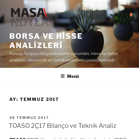
İçeriğe
geç
BORSA VE HISSE
ANALIZLERI
Tuncay Turşucu blogunda borsa yorumları, hisse ve forex
analizleri, ekonomik ve teknik analizlerini paylaşmaktadır
Menü
AY:
TEMMUZ 2017
YAYIM
28 TEMMUZ 2017
TARIHI
TOASO 2Ç17 Bilanço ve Teknik Analiz