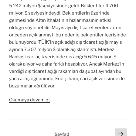
5.242 milyon $ seviyesinde geldi. Beklentiler 4.700
milyon $ seviyesindeydi. Beklentilerin üzerinde
gelmesinde Altın ithalatının hızlanmasının etkisi
olduğu söylenebilir. Mayıs ayı dış ticaret veriler zaten
önceden açıklanmıştı bu nedenle beklentiler içerisinde
bulunuyordu. TÜİK’in açıkladığı dış ticaret açığı mayıs
ayında 7.307 milyon $ olarak açıklanmıştı. Merkez
Bankası cari açık verisinde dış açığı 5.645 milyon $
olarak alıyor ve daha farklı hesaplıyor. Ancak Merkez’in
verdiği dış ticaret açığı rakamları da şubat ayından bu
yana artış eğiliminde. Enerji hariç cari açık verisinde de
bozulmalar görülüyor.
“Cari
Okumaya devam et
açık
beklentilerin
üzerinde
geldi”
Yazı
Sonr
Sayfa
1