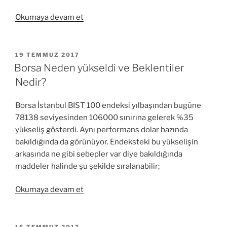
“Fitch
Okumaya devam et
Değerlendirmesi”
YAYIM
19 TEMMUZ 2017
TARIHI
Borsa Neden yükseldi ve Beklentiler
Nedir?
Borsa İstanbul BIST 100 endeksi yılbaşından bugüne
78138 seviyesinden 106000 sınırına gelerek %35
yükseliş gösterdi. Aynı performans dolar bazında
bakıldığında da görünüyor. Endeksteki bu yükselişin
arkasında ne gibi sebepler var diye bakıldığında
maddeler halinde şu şekilde sıralanabilir;
“Borsa
Okumaya devam et
Neden
yükseldi
ve
YAYIM
16 TEMMUZ 2017