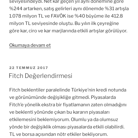
seviyesindeydi. Net kar geçen yıl aynı dönemine göre
%244 artarken, satış gelirleri aynı dönemde %31 artışla
1.078 milyon TL ve FAVÖK ise %40 büyüme ile 412.8
milyon TL seviyesinde oluştu. Bu yılın ilk çeyreğine
göre kar, ciro ve kar marjlarında etkili artışlar görülüyor.
“TAVHL
Okumaya devam et
Bilanço
Analizi
2Ç17
YAYIM
22 TEMMUZ 2017
TARIHI
–
Fitch Değerlendirmesi
Tav
Havalimanları”
Fitch beklentiler paralelinde Türkiye’nin kredi notunda
ve görünümünde değişikliğe gitmedi. Piyasalarda
Fitch’e yönelik ekstra bir fiyatlamanın zaten olmadığını
ve beklenti yönünde çıkan bu kararın piyasaları
etkilemesini beklemiyorum. Olumlu ya da olumsuz
yönde bir değişiklik olması piyasalarda etkili olabilirdi.
TL ve borsa açısından nötr etkiler bekliyorum.