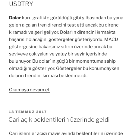
USDTRY
Dolar
kuru grafikte görüldüğü gibi yılbaşından bu yana
gelen alçalan tren direncini test etti ancak bu direnci
kıramadı ve geri geliyor. Dolar’ın direncini kırmakta
başarısız olacağını göstergeler gösteriyordu. MACD
göstergesine bakarsınız sıfırın üzerinde ancak bu
seviyeye çok yakın ve yatay bir seyir içerisinde
bulunuyor. Bu dolar’ ın güçlü bir momentuma sahip
olmadığını gösteriyor. Göstergeler bu konumdayken
doların trendini kırması beklenmezdi.
“Dolar
Okumaya devam et
Teknik
Analiz
ve
YAYIM
13 TEMMUZ 2017
TARIHI
Beklentiler
Cari açık beklentilerin üzerinde geldi
USDTRY”
Cari işlemler açığı mayıs ayında beklentilerin üzerinde