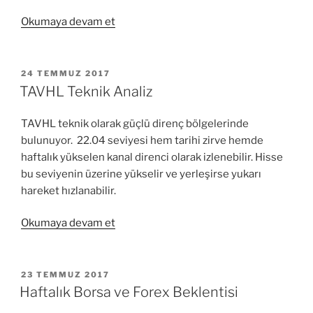
“TTKOM
Okumaya devam et
2Ç17
Bilanço
Analizi”
YAYIM
24 TEMMUZ 2017
TARIHI
TAVHL Teknik Analiz
TAVHL teknik olarak güçlü direnç bölgelerinde
bulunuyor. 22.04 seviyesi hem tarihi zirve hemde
haftalık yükselen kanal direnci olarak izlenebilir. Hisse
bu seviyenin üzerine yükselir ve yerleşirse yukarı
hareket hızlanabilir.
“TAVHL
Okumaya devam et
Teknik
Analiz”
YAYIM
23 TEMMUZ 2017
TARIHI
Haftalık Borsa ve Forex Beklentisi