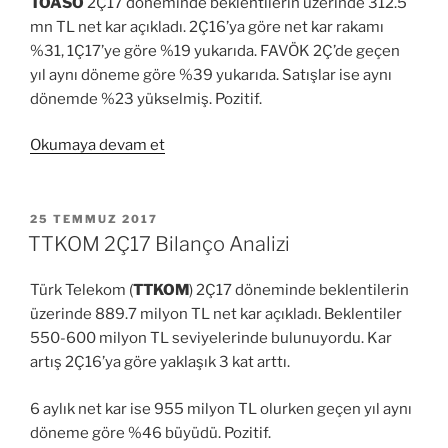
TOASO
2Ç17 döneminde beklentilerin üzerinde 312.5
mn TL net kar açıkladı. 2Ç16’ya göre net kar rakamı
%31, 1Ç17’ye göre %19 yukarıda. FAVÖK 2Ç’de geçen
yıl aynı döneme göre %39 yukarıda. Satışlar ise aynı
dönemde %23 yükselmiş. Pozitif.
“TOASO
Okumaya devam et
2Ç17
Bilanço
ve
YAYIM
25 TEMMUZ 2017
TARIHI
Teknik
TTKOM 2Ç17 Bilanço Analizi
Analiz”
Türk Telekom (
TTKOM
) 2Ç17 döneminde beklentilerin
üzerinde 889.7 milyon TL net kar açıkladı. Beklentiler
550-600 milyon TL seviyelerinde bulunuyordu. Kar
artış 2Ç16’ya göre yaklaşık 3 kat arttı.
6 aylık net kar ise 955 milyon TL olurken geçen yıl aynı
döneme göre %46 büyüdü. Pozitif.