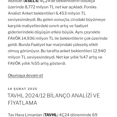
Aselsan (
ASELS
) 4Ç24’de beklentilerin oldukça
üzerinde 8,772 milyon TL net kar açıkladı. Foreks
Analist Anket beklentileri 6,453 milyon TL
seviyesindeydi. Bu gelen sonuçta, cirodaki büyümeye
karşılık maliyetlerdeki sınırlı artış ve faaliyet
giderlerindeki düşüşün etkisi büyük. Aynı çeyrekte
FAVÖK 14,936 milyon TL ile beklentilerin çok üzerinde
geldi. Bunda Faaliyet kar marjındaki yükseliş etkili
olmuş görünüyor. Bu tarafta anket beklentileri 12,940
milyon TL seviyesindeydi. Net kar yıllık %47 artış ve
FAVÖK yıllık %55 artış gösterdi.
“ASELS
Okumaya devam et
2024/12
Analizi
YAYIM
18 ŞUBAT 2025
TARIHI
ve
TAVHL 2024/12 BİLANÇO ANALİZİ VE
Hedef
FİYATLAMA
Fiyat”
Tav Hava Limanları (
TAVHL
) 4Ç24 döneminde 69