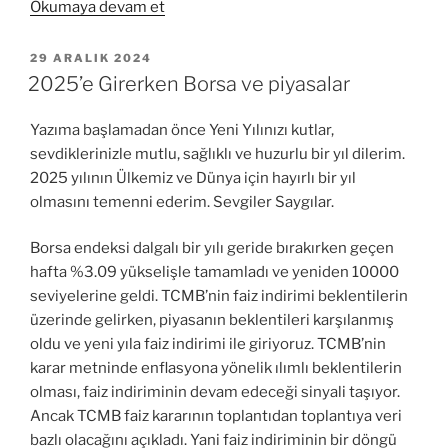
“Borsa’nın
Okumaya devam et
10250
Sınavı”
YAYIM
29 ARALIK 2024
TARIHI
2025’e Girerken Borsa ve piyasalar
Yazıma başlamadan önce Yeni Yılınızı kutlar,
sevdiklerinizle mutlu, sağlıklı ve huzurlu bir yıl dilerim.
2025 yılının Ülkemiz ve Dünya için hayırlı bir yıl
olmasını temenni ederim. Sevgiler Saygılar.
Borsa endeksi dalgalı bir yılı geride bırakırken geçen
hafta %3.09 yükselişle tamamladı ve yeniden 10000
seviyelerine geldi. TCMB’nin faiz indirimi beklentilerin
üzerinde gelirken, piyasanın beklentileri karşılanmış
oldu ve yeni yıla faiz indirimi ile giriyoruz. TCMB’nin
karar metninde enflasyona yönelik ılımlı beklentilerin
olması, faiz indiriminin devam edeceği sinyali taşıyor.
Ancak TCMB faiz kararının toplantıdan toplantıya veri
bazlı olacağını açıkladı. Yani faiz indiriminin bir döngü