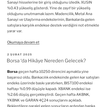
Sanayi hisselerine bir giriş olduğunu izledik. XUSIN
%0.43 yükseliş gösterdi. Yine de zayıf bir yükseliş
olduğunu unutmamak lazım. Madencilik, Metal Ana
Sanayi ve Ulaştırma endekslerinin, Bankalarda gelen
satışlara karşılık endekse destek verdiğini not etmekte
yarar var.
“Borsa’nın
Okumaya devam et
Anahtarı
Şirket
YAYIM
2 ŞUBAT 2025
TARIHI
Karlarında”
Borsa ‘da Hikâye Nereden Gelecek?
Borsa
geçen hafta 10250 direncini aşmakta yine
başarısız oldu. Bankacılık endeksinde gelen kar satışları
endeks üzerinde baskı yaratırken, BIST100 endeksi
haftayı %0.99 düşüşle kapadı. XBANK endeksi ise
%2.66 düşüş gerçekleştirdi. Geçen hafta AKBNK,
YKBNK ve GARAN 4Ç24 sonuçlarını açıkladı.
Beklentilere paralel gelen sonuçların ardından banka