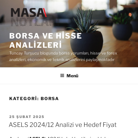
İçeriğe
geç
BORSA VE HISSE
ANALIZLERI
Tuncay Turşucu blogunda borsa yorumları, hisse ve forex
analizleri, ekonomik ve teknik analizlerini paylaşmaktadır
Menü
KATEGORI:
BORSA
YAYIM
25 ŞUBAT 2025
TARIHI
ASELS 2024/12 Analizi ve Hedef Fiyat