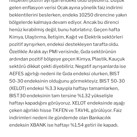
nispeten pozitif ayrışan endeks oldu diyebiliriz. Düşük
gelen enflasyon verisi Ocak ayına yönelik faiz indirimi
beklentilerini beslerken, endeks 10250 direncine yakın
bölgelerde kalmaya devam ediyor. Ancak bu direnci
henüz kırabilmiş değil, bunu hatırlatırız. Geçen hafta
Kimya, Ulaştırma, İletişim, Kağıt ve Elektrik sektörleri
pozitif ayrışırken, endeksi destekleyen tarafta oldu.
Özellikle Aralık ayı PMI verisinde, Gıda sektörünün
ardından pozitif bölgeye geçen Kimya, Plastik, Kauçuk
sektörü dikkat çekti diyebiliriz. Negatif ayrışanlarda ise
AEFES ağırlığı nedeni ile Gıda endeksi olurken, BIST
50-30 endeksinin olduğunu görmekteyiz. BIST 50-30
(XELOT) endeksi %3.3 kayıpla haftayı tamamlarken,
BIST30 endeksinin tam tersine %1.32 yükselişle
haftayı kapadığını görüyoruz. XELOT endeksinde aşağı
çeken ağırlıklı hisse TKFEN ve TAVHL görülüyor. Faiz
indirimleri nedeni ile gündemde olan Bankacılık
endeksin XBANK ise haftayı %1.54 getiri ile kapadı.