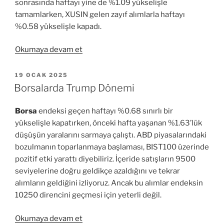
sonrasında haftayı yine de %1.09 yükselişle
tamamlarken, XUSIN gelen zayıf alımlarla haftayı
%0.58 yükselişle kapadı.
“Borsa’nın
Okumaya devam et
10250
Sorunu”
YAYIM
19 OCAK 2025
TARIHI
Borsalarda Trump Dönemi
Borsa
endeksi geçen haftayı %0.68 sınırlı bir
yükselişle kapatırken, önceki hafta yaşanan %1.63’lük
düşüşün yaralarını sarmaya çalıştı. ABD piyasalarındaki
bozulmanın toparlanmaya başlaması, BIST100 üzerinde
pozitif etki yarattı diyebiliriz. İçeride satışların 9500
seviyelerine doğru geldikçe azaldığını ve tekrar
alımların geldiğini izliyoruz. Ancak bu alımlar endeksin
10250 direncini geçmesi için yeterli değil.
“Borsalarda
Okumaya devam et