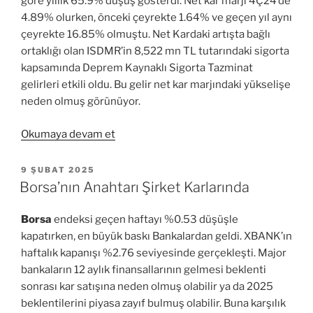
göre yıllık 65.9% düşüş gösterdi. Net kâr marjı 4Ç24’de
4.89% olurken, önceki çeyrekte 1.64% ve geçen yıl aynı
çeyrekte 16.85% olmuştu. Net Kardaki artışta bağlı
ortaklığı olan ISDMR’in 8,522 mn TL tutarındaki sigorta
kapsamında Deprem Kaynaklı Sigorta Tazminat
gelirleri etkili oldu. Bu gelir net kar marjındaki yükselişe
neden olmuş görünüyor.
“EREGL
Okumaya devam et
2024/12
Bilanço
YAYIM
9 ŞUBAT 2025
TARIHI
Analizi”
Borsa’nın Anahtarı Şirket Karlarında
Borsa
endeksi geçen haftayı %0.53 düşüşle
kapatırken, en büyük baskı Bankalardan geldi. XBANK’ın
haftalık kapanışı %2.76 seviyesinde gerçekleşti. Major
bankaların 12 aylık finansallarının gelmesi beklenti
sonrası kar satışına neden olmuş olabilir ya da 2025
beklentilerini piyasa zayıf bulmuş olabilir. Buna karşılık