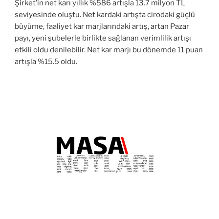
Şirket’in net karı yıllık %586 artışla 13.7 milyon TL
seviyesinde oluştu. Net kardaki artışta cirodaki güçlü
büyüme, faaliyet kar marjlarındaki artış, artan Pazar
payı, yeni şubelerle birlikte sağlanan verimlilik artışı
etkili oldu denilebilir. Net kar marjı bu dönemde 11 puan
artışla %15.5 oldu.