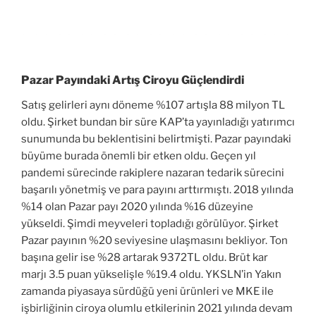
Pazar Payındaki Artış Ciroyu Güçlendirdi
Satış gelirleri aynı döneme %107 artışla 88 milyon TL
oldu. Şirket bundan bir süre KAP’ta yayınladığı yatırımcı
sunumunda bu beklentisini belirtmişti. Pazar payındaki
büyüme burada önemli bir etken oldu. Geçen yıl
pandemi sürecinde rakiplere nazaran tedarik sürecini
başarılı yönetmiş ve para payını arttırmıştı. 2018 yılında
%14 olan Pazar payı 2020 yılında %16 düzeyine
yükseldi. Şimdi meyveleri topladığı görülüyor. Şirket
Pazar payının %20 seviyesine ulaşmasını bekliyor. Ton
başına gelir ise %28 artarak 9372TL oldu. Brüt kar
marjı 3.5 puan yükselişle %19.4 oldu. YKSLN’in Yakın
zamanda piyasaya sürdüğü yeni ürünleri ve MKE ile
işbirliğinin ciroya olumlu etkilerinin 2021 yılında devam