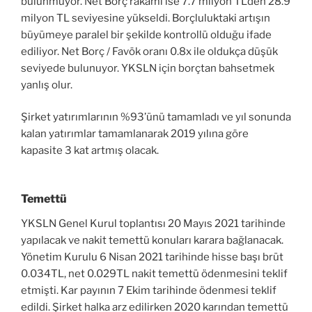
bulunmuyor. Net Borç rakamı ise 7.7 milyon TL’den 28.9
milyon TL seviyesine yükseldi. Borçluluktaki artışın
büyümeye paralel bir şekilde kontrollü olduğu ifade
ediliyor. Net Borç / Favök oranı 0.8x ile oldukça düşük
seviyede bulunuyor. YKSLN için borçtan bahsetmek
yanlış olur.
Şirket yatırımlarının %93’ünü tamamladı ve yıl sonunda
kalan yatırımlar tamamlanarak 2019 yılına göre
kapasite 3 kat artmış olacak.
Temettü
YKSLN Genel Kurul toplantısı 20 Mayıs 2021 tarihinde
yapılacak ve nakit temettü konuları karara bağlanacak.
Yönetim Kurulu 6 Nisan 2021 tarihinde hisse başı brüt
0.034TL, net 0.029TL nakit temettü ödenmesini teklif
etmişti. Kar payının 7 Ekim tarihinde ödenmesi teklif
edildi. Şirket halka arz edilirken 2020 karından temettü