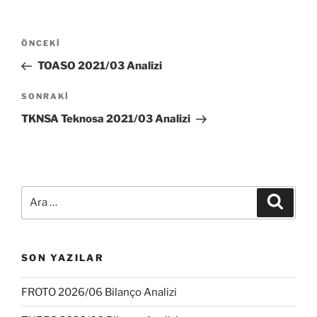
Yazı
Önceki
ÖNCEKI
dolaşımı
Yazı
TOASO 2021/03 Analizi
Sonraki
SONRAKI
Yazı
TKNSA Teknosa 2021/03 Analizi
Ara:
Ara
SON YAZILAR
FROTO 2026/06 Bilanço Analizi