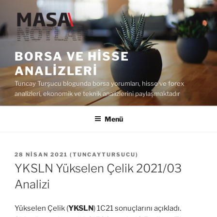
İçeriğe
geç
BORSA VE HISSE
ANALIZLERI
Tuncay Turşucu blogunda borsa yorumları, hisse ve forex
analizleri, ekonomik ve teknik analizlerini paylaşmaktadır
Menü
YAYIM
28 NISAN 2021
(
TUNCAYTURSUCU
)
TARIHI
YKSLN Yükselen Çelik 2021/03
Analizi
Yükselen Çelik (
YKSLN
) 1C21 sonuçlarını açıkladı.